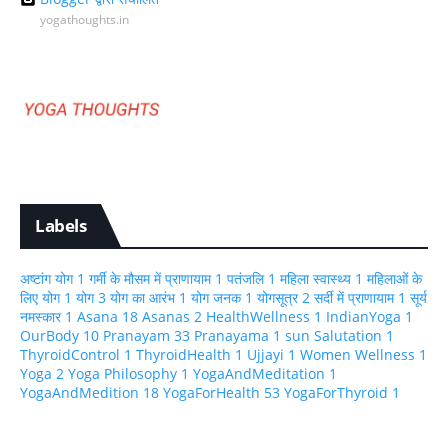
yogathoughts.in
Labels
अष्टांग योग
1
गर्मी के मौसम में प्राणायाम
1
पतंजलि
1
महिला स्वास्थ्य
1
महिलाओं के
लिए योग
1
योग
3
योग का आरंभ
1
योग जनक
1
योगसूत्र
2
सर्दी में प्राणायाम
1
सूर्य
नमस्कार
1
Asana
18
Asanas
2
HealthWellness
1
IndianYoga
1
OurBody
10
Pranayam
33
Pranayama
1
sun Salutation
1
ThyroidControl
1
ThyroidHealth
1
Ujjayi
1
Women Wellness
1
Yoga
2
Yoga Philosophy
1
YogaAndMeditation
1
YogaAndMedition
18
YogaForHealth
53
YogaForThyroid
1