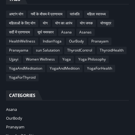
अष्टांग योग
गर्मी के मौसम में प्राणायाम
पतंजलि
महिला स्वास्थ्य
महिलाओं के लिए योग
योग
योग का आरंभ
योग जनक
योगसूत्र
सर्दी में प्राणायाम
सूर्य नमस्कार
Asana
Asanas
HealthWellness
IndianYoga
OurBody
Pranayam
Pranayama
sun Salutation
ThyroidControl
ThyroidHealth
Ujjayi
Women Wellness
Yoga
Yoga Philosophy
YogaAndMeditation
YogaAndMedition
YogaForHealth
YogaForThyroid
CATEGORIES
Asana
OurBody
Pranayam