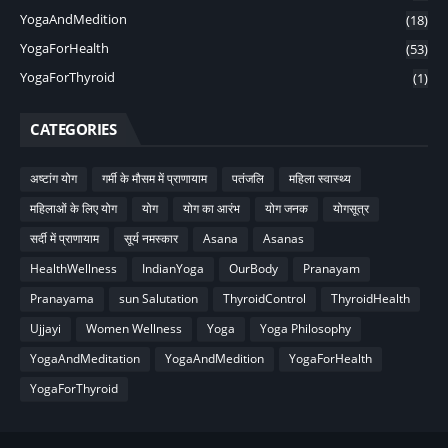
YogaAndMedition
(18)
YogaForHealth
(53)
YogaForThyroid
(1)
CATEGORIES
अष्टांग योग
गर्मी के मौसम में प्राणायाम
पतंजलि
महिला स्वास्थ्य
महिलाओं के लिए योग
योग
योग का आरंभ
योग जनक
योगसूत्र
सर्दी में प्राणायाम
सूर्य नमस्कार
Asana
Asanas
HealthWellness
IndianYoga
OurBody
Pranayam
Pranayama
sun Salutation
ThyroidControl
ThyroidHealth
Ujjayi
Women Wellness
Yoga
Yoga Philosophy
YogaAndMeditation
YogaAndMedition
YogaForHealth
YogaForThyroid