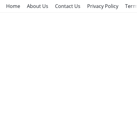
Home
About Us
Contact Us
Privacy Policy
Term