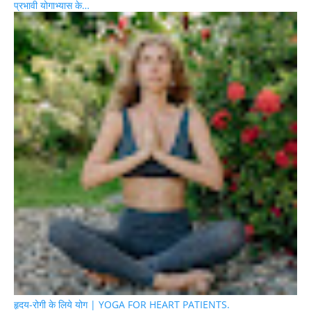
प्रभावी योगाभ्यास के…
हृदय-रोगी के लिये योग | YOGA FOR HEART PATIENTS.