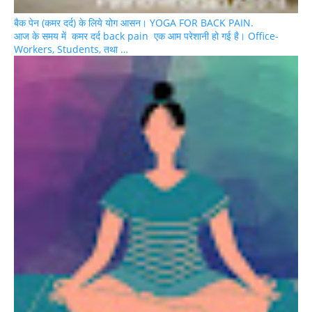
बैक पेन (कमर दर्द) के लिये योग आसन। YOGA FOR BACK PAIN.
आज के समय में कमर दर्द back pain एक आम परेशानी हो गई है। Office-
Workers, Students, तथा …