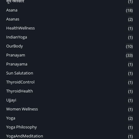
सूर्य नमस्कार
(1)
Asana
(18)
Asanas
(2)
HealthWellness
(1)
IndianYoga
(1)
OurBody
(10)
Pranayam
(33)
Pranayama
(1)
Sun Salutation
(1)
ThyroidControl
(1)
ThyroidHealth
(1)
Ujjayi
(1)
Women Wellness
(1)
Yoga
(2)
Yoga Philosophy
(1)
YogaAndMeditation
(1)