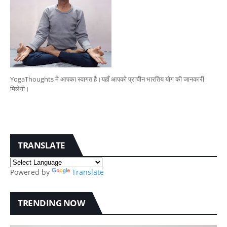
YogaThoughts मे आपका स्वागत है।यहाँ आपको प्राचीन भारतिय योग की जानकारी
मिलेगी।
TRANSLATE
Powered by
Translate
TRENDING NOW