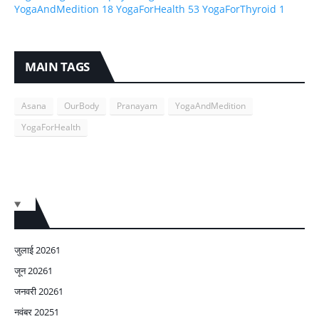
YogaAndMedition
18
YogaForHealth
53
YogaForThyroid
1
MAIN TAGS
Asana
OurBody
Pranayam
YogaAndMedition
YogaForHealth
जुलाई 2026
1
जून 2026
1
जनवरी 2026
1
नवंबर 2025
1