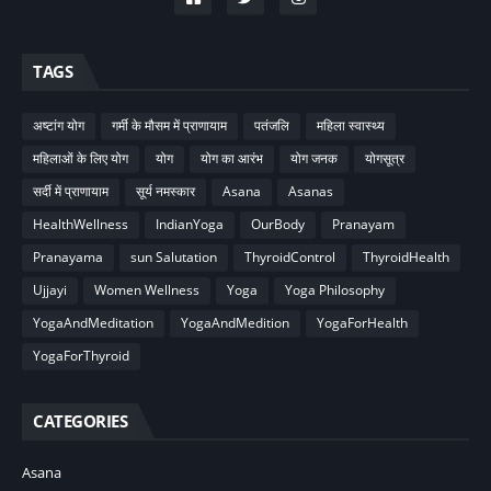
TAGS
अष्टांग योग
गर्मी के मौसम में प्राणायाम
पतंजलि
महिला स्वास्थ्य
महिलाओं के लिए योग
योग
योग का आरंभ
योग जनक
योगसूत्र
सर्दी में प्राणायाम
सूर्य नमस्कार
Asana
Asanas
HealthWellness
IndianYoga
OurBody
Pranayam
Pranayama
sun Salutation
ThyroidControl
ThyroidHealth
Ujjayi
Women Wellness
Yoga
Yoga Philosophy
YogaAndMeditation
YogaAndMedition
YogaForHealth
YogaForThyroid
CATEGORIES
Asana