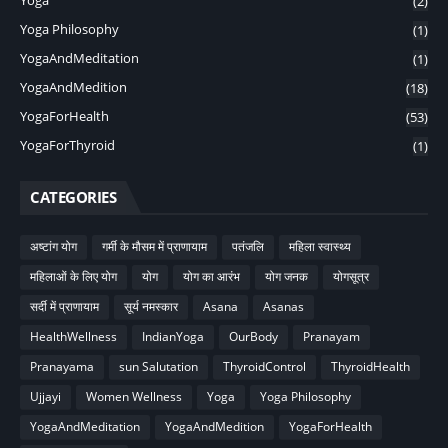
Yoga
(2)
Yoga Philosophy
(1)
YogaAndMeditation
(1)
YogaAndMedition
(18)
YogaForHealth
(53)
YogaForThyroid
(1)
CATEGORIES
अष्टांग योग
गर्मी के मौसम में प्राणायाम
पतंजलि
महिला स्वास्थ्य
महिलाओं के लिए योग
योग
योग का आरंभ
योग जनक
योगसूत्र
सर्दी में प्राणायाम
सूर्य नमस्कार
Asana
Asanas
HealthWellness
IndianYoga
OurBody
Pranayam
Pranayama
sun Salutation
ThyroidControl
ThyroidHealth
Ujjayi
Women Wellness
Yoga
Yoga Philosophy
YogaAndMeditation
YogaAndMedition
YogaForHealth