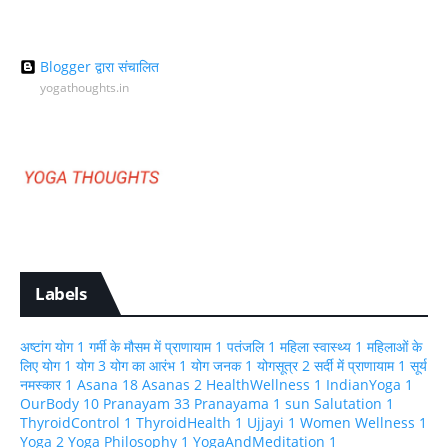
Blogger द्वारा संचालित
yogathoughts.in
Labels
अष्टांग योग
1
गर्मी के मौसम में प्राणायाम
1
पतंजलि
1
महिला स्वास्थ्य
1
महिलाओं के
लिए योग
1
योग
3
योग का आरंभ
1
योग जनक
1
योगसूत्र
2
सर्दी में प्राणायाम
1
सूर्य
नमस्कार
1
Asana
18
Asanas
2
HealthWellness
1
IndianYoga
1
OurBody
10
Pranayam
33
Pranayama
1
sun Salutation
1
ThyroidControl
1
ThyroidHealth
1
Ujjayi
1
Women Wellness
1
Yoga
2
Yoga Philosophy
1
YogaAndMeditation
1