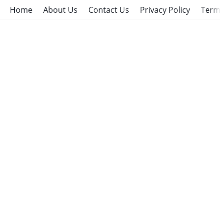
Home
About Us
Contact Us
Privacy Policy
Term