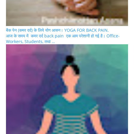
बैक पेन (कमर दर्द) के लिये योग आसन। YOGA FOR BACK PAIN.
आज के समय में कमर दर्द back pain एक आम परेशानी हो गई है। Office-
Workers, Students, तथा …