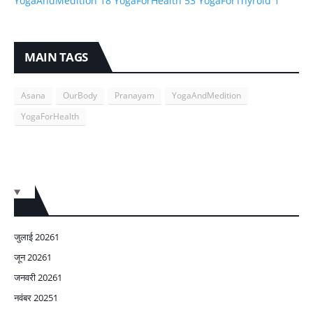
YogaAndMedition
18
YogaForHealth
53
YogaForThyroid
1
MAIN TAGS
Asana
OurBody
Pranayam
YogaAndMedition
YogaForHealth
जुलाई 2026
1
जून 2026
1
जनवरी 2026
1
नवंबर 2025
1