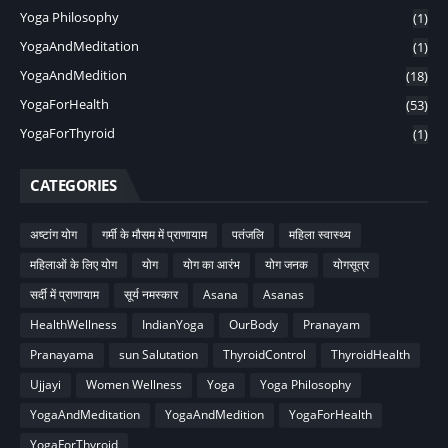
Yoga Philosophy
(1)
YogaAndMeditation
(1)
YogaAndMedition
(18)
YogaForHealth
(53)
YogaForThyroid
(1)
CATEGORIES
अष्टांग योग
गर्मी के मौसम में प्राणायाम
पतंजलि
महिला स्वास्थ्य
महिलाओं के लिए योग
योग
योग का आरंभ
योग जनक
योगसूत्र
सर्दी में प्राणायाम
सूर्य नमस्कार
Asana
Asanas
HealthWellness
IndianYoga
OurBody
Pranayam
Pranayama
sun Salutation
ThyroidControl
ThyroidHealth
Ujjayi
Women Wellness
Yoga
Yoga Philosophy
YogaAndMeditation
YogaAndMedition
YogaForHealth
YogaForThyroid