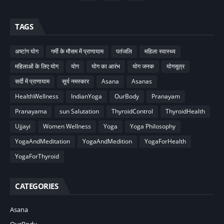
TAGS
अष्टांग योग
गर्मी के मौसम में प्राणायाम
पतंजलि
महिला स्वास्थ्य
महिलाओं के लिए योग
योग
योग का आरंभ
योग जनक
योगसूत्र
सर्दी में प्राणायाम
सूर्य नमस्कार
Asana
Asanas
HealthWellness
IndianYoga
OurBody
Pranayam
Pranayama
sun Salutation
ThyroidControl
ThyroidHealth
Ujjayi
Women Wellness
Yoga
Yoga Philosophy
YogaAndMeditation
YogaAndMedition
YogaForHealth
YogaForThyroid
CATEGORIES
Asana