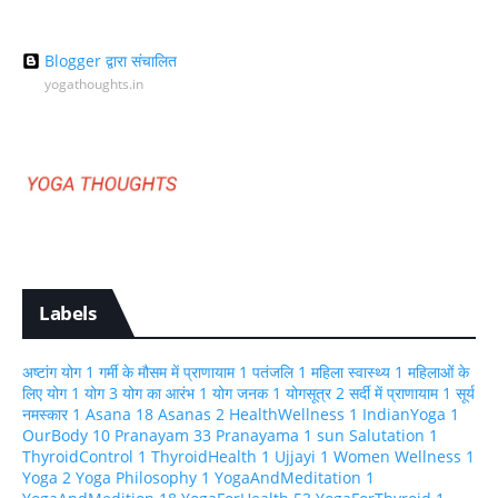
Blogger द्वारा संचालित
yogathoughts.in
Labels
अष्टांग योग
1
गर्मी के मौसम में प्राणायाम
1
पतंजलि
1
महिला स्वास्थ्य
1
महिलाओं के
लिए योग
1
योग
3
योग का आरंभ
1
योग जनक
1
योगसूत्र
2
सर्दी में प्राणायाम
1
सूर्य
नमस्कार
1
Asana
18
Asanas
2
HealthWellness
1
IndianYoga
1
OurBody
10
Pranayam
33
Pranayama
1
sun Salutation
1
ThyroidControl
1
ThyroidHealth
1
Ujjayi
1
Women Wellness
1
Yoga
2
Yoga Philosophy
1
YogaAndMeditation
1