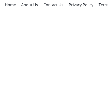
Home
About Us
Contact Us
Privacy Policy
Term