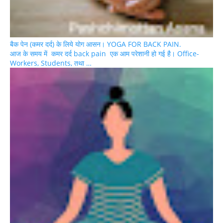
बैक पेन (कमर दर्द) के लिये योग आसन। YOGA FOR BACK PAIN.
आज के समय में कमर दर्द back pain एक आम परेशानी हो गई है। Office-
Workers, Students, तथा …