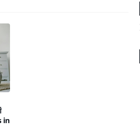
ं
s in