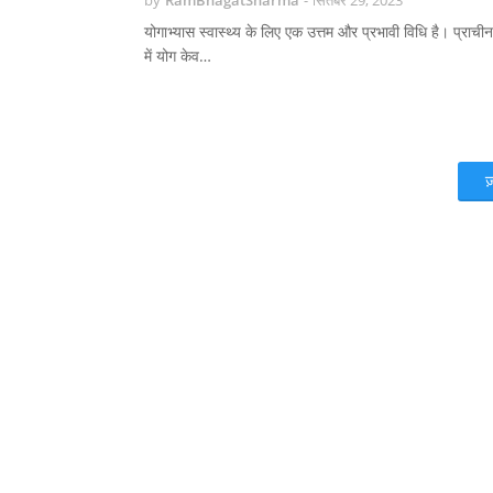
by
RamBhagatSharma
-
सितंबर 29, 2023
योगाभ्यास स्वास्थ्य के लिए एक उत्तम और प्रभावी विधि है। प्राच
में योग केव…
ज