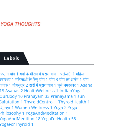
Labels
अष्टांग योग
1
गर्मी के मौसम में प्राणायाम
1
पतंजलि
1
महिला
स्वास्थ्य
1
महिलाओं के लिए योग
1
योग
3
योग का आरंभ
1
योग
जनक
1
योगसूत्र
2
सर्दी में प्राणायाम
1
सूर्य नमस्कार
1
Asana
18
Asanas
2
HealthWellness
1
IndianYoga
1
OurBody
10
Pranayam
33
Pranayama
1
sun
Salutation
1
ThyroidControl
1
ThyroidHealth
1
Ujjayi
1
Women Wellness
1
Yoga
2
Yoga
Philosophy
1
YogaAndMeditation
1
YogaAndMedition
18
YogaForHealth
53
YogaForThyroid
1