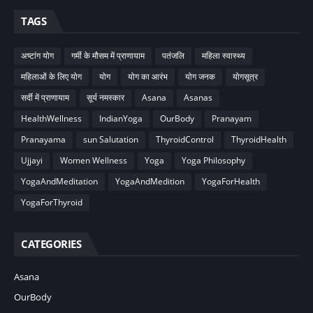
TAGS
अष्टांग योग
गर्मी के मौसम में प्राणायाम
पतंजलि
महिला स्वास्थ्य
महिलाओं के लिए योग
योग
योग का आरंभ
योग जनक
योगसूत्र
सर्दी में प्राणायाम
सूर्य नमस्कार
Asana
Asanas
HealthWellness
IndianYoga
OurBody
Pranayam
Pranayama
sun Salutation
ThyroidControl
ThyroidHealth
Ujjayi
Women Wellness
Yoga
Yoga Philosophy
YogaAndMeditation
YogaAndMedition
YogaForHealth
YogaForThyroid
CATEGORIES
Asana
OurBody