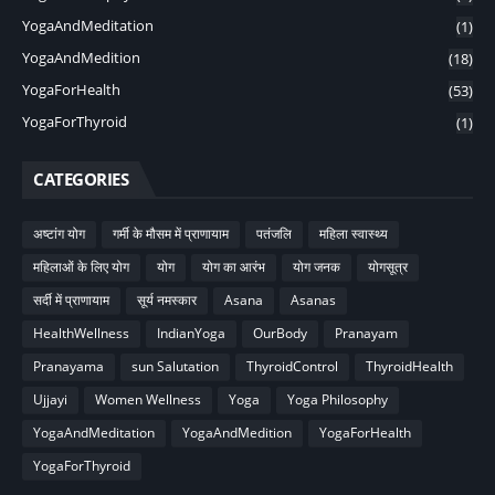
YogaAndMeditation
(1)
YogaAndMedition
(18)
YogaForHealth
(53)
YogaForThyroid
(1)
CATEGORIES
अष्टांग योग
गर्मी के मौसम में प्राणायाम
पतंजलि
महिला स्वास्थ्य
महिलाओं के लिए योग
योग
योग का आरंभ
योग जनक
योगसूत्र
सर्दी में प्राणायाम
सूर्य नमस्कार
Asana
Asanas
HealthWellness
IndianYoga
OurBody
Pranayam
Pranayama
sun Salutation
ThyroidControl
ThyroidHealth
Ujjayi
Women Wellness
Yoga
Yoga Philosophy
YogaAndMeditation
YogaAndMedition
YogaForHealth
YogaForThyroid