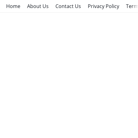
Home
About Us
Contact Us
Privacy Policy
Term