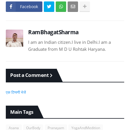
Facebook
RamBhagatSharma
I am an Indian citizen.I live in Delhi.I am a
Graduate from M D U Rohtak Haryana.
Post a Comment
एक टिप्पणी भेजें
Main Tags
Asana
OurBody
Pranayam
YogaAndMedition