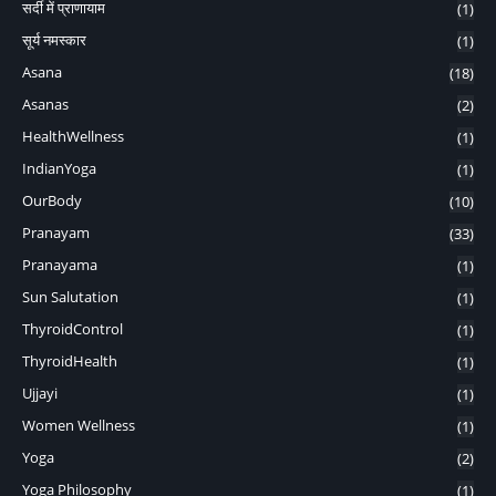
सर्दी में प्राणायाम
(1)
सूर्य नमस्कार
(1)
Asana
(18)
Asanas
(2)
HealthWellness
(1)
IndianYoga
(1)
OurBody
(10)
Pranayam
(33)
Pranayama
(1)
Sun Salutation
(1)
ThyroidControl
(1)
ThyroidHealth
(1)
Ujjayi
(1)
Women Wellness
(1)
Yoga
(2)
Yoga Philosophy
(1)