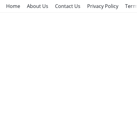
Home
About Us
Contact Us
Privacy Policy
Term