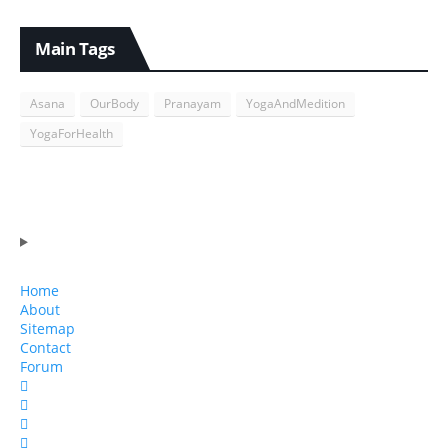
Main Tags
Asana
OurBody
Pranayam
YogaAndMedition
YogaForHealth
Home
About
Sitemap
Contact
Forum